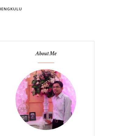
BENGKULU
About Me