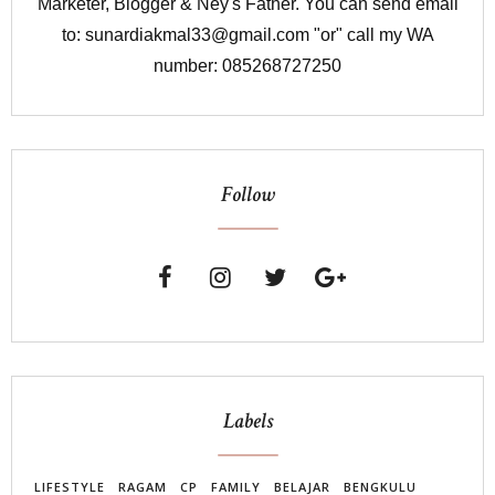
Marketer, Blogger & Ney's Father. You can send email
to: sunardiakmal33@gmail.com "or" call my WA
number: 085268727250
Follow
Labels
LIFESTYLE
RAGAM
CP
FAMILY
BELAJAR
BENGKULU